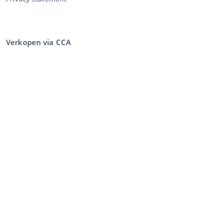
Verkopen via CCA
Verkopen via de veiling
Algemene voorwaarden verkoper
Mijn CCA
Inloggen
Registreren
©
2026
Classic Car Auctions
All rights reserved