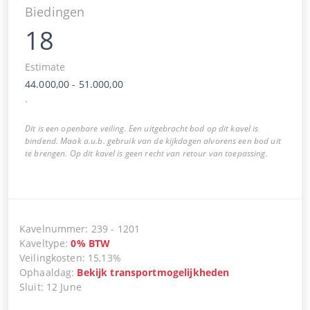
Biedingen
18
Estimate
44.000,00
-
51.000,00
.
Dit is een openbare veiling. Een uitgebracht bod op dit kavel is
bindend. Maak a.u.b. gebruik van de kijkdagen alvorens een bod uit
te brengen. Op dit kavel is geen recht van retour van toepassing.
Kavelnummer
:
239
-
1201
Kaveltype
:
0
%
BTW
Veilingkosten
:
15,13%
Ophaaldag
:
Bekijk transportmogelijkheden
Sluit
:
12 June