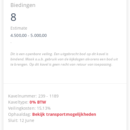
Biedingen
8
Estimate
4.500,00
-
5.000,00
.
Dit is een openbare veiling. Een uitgebracht bod op dit kavel is
bindend. Maak a.u.b. gebruik van de kijkdagen alvorens een bod uit
te brengen. Op dit kavel is geen recht van retour van toepassing.
Kavelnummer
:
239
-
1189
Kaveltype
:
0
%
BTW
Veilingkosten
:
15,13%
Ophaaldag
:
Bekijk transportmogelijkheden
Sluit
:
12 June