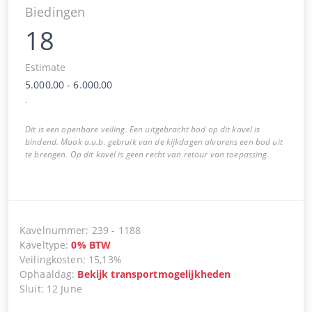
Biedingen
18
Estimate
5.000,00
-
6.000,00
.
Dit is een openbare veiling. Een uitgebracht bod op dit kavel is
bindend. Maak a.u.b. gebruik van de kijkdagen alvorens een bod uit
te brengen. Op dit kavel is geen recht van retour van toepassing.
Kavelnummer
:
239
-
1188
Kaveltype
:
0
%
BTW
Veilingkosten
:
15,13%
Ophaaldag
:
Bekijk transportmogelijkheden
Sluit
:
12 June