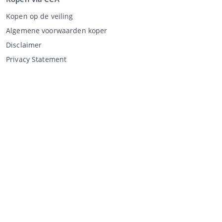
Kopen op de veiling
Algemene voorwaarden koper
Disclaimer
Privacy Statement
Verkopen via CCA
Verkopen via de veiling
Algemene voorwaarden verkoper
Mijn CCA
Inloggen
Registreren