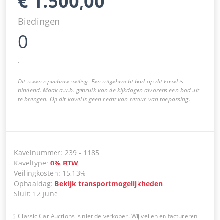
€
1.500,00
Biedingen
0
.
Dit is een openbare veiling. Een uitgebracht bod op dit kavel is
bindend. Maak a.u.b. gebruik van de kijkdagen alvorens een bod uit
te brengen. Op dit kavel is geen recht van retour van toepassing.
Kavelnummer
:
239
-
1185
Kaveltype
:
0
%
BTW
Veilingkosten
:
15,13%
Ophaaldag
:
Bekijk transportmogelijkheden
Sluit
:
12 June
Classic Car Auctions is niet de verkoper. Wij veilen en factureren