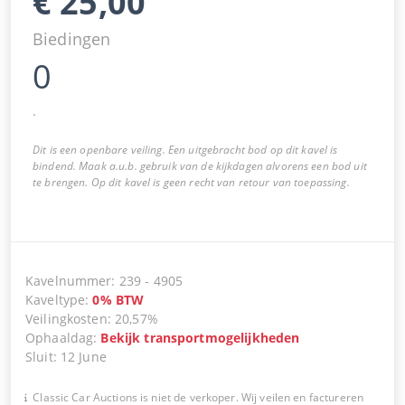
€
25,00
Biedingen
0
.
Dit is een openbare veiling. Een uitgebracht bod op dit kavel is
bindend. Maak a.u.b. gebruik van de kijkdagen alvorens een bod uit
te brengen. Op dit kavel is geen recht van retour van toepassing.
Kavelnummer
:
239
-
4905
Kaveltype
:
0
%
BTW
Veilingkosten
:
20,57%
Ophaaldag
:
Bekijk transportmogelijkheden
Sluit
:
12 June
Classic Car Auctions is niet de verkoper. Wij veilen en factureren