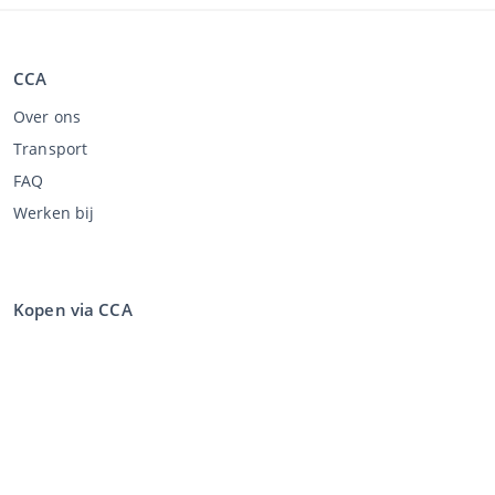
CCA
Over ons
Transport
FAQ
Werken bij
Kopen via CCA
Kopen op de veiling
Algemene voorwaarden koper
Disclaimer
Privacy Statement