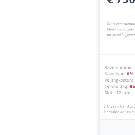
.
Dit is een openba
Maak a.u.b. gebr
dit kavel is geen
Kavelnummer
Kaveltype
:
0
%
Veilingkosten
:
Ophaaldag
:
Be
Sluit
:
12 June
Classic Car Auct
bemiddelaar namen