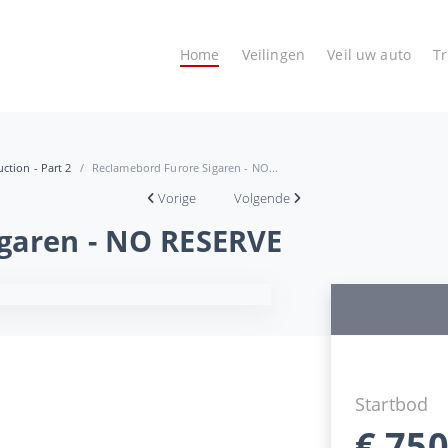
Home
Veilingen
Veil uw auto
T
ction - Part 2
Reclamebord Furore Sigaren - NO...
Vorige
Volgende
garen - NO RESERVE
Startbod
€
750