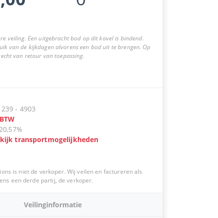
re veiling. Een uitgebracht bod op dit kavel is bindend.
uik van de kijkdagen alvorens een bod uit te brengen. Op
 recht van retour van toepassing.
:
239
-
4903
BTW
20,57%
kijk transportmogelijkheden
ions is niet de verkoper. Wij veilen en factureren als
s een derde partij, de verkoper.
Veilinginformatie