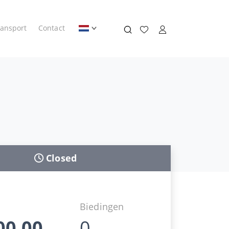
ransport
Contact
Closed
Biedingen
00,00
0