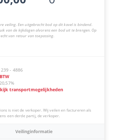
re veiling. Een uitgebracht bod op dit kavel is bindend.
uik van de kijkdagen alvorens een bod uit te brengen. Op
 recht van retour van toepassing.
:
239
-
4886
BTW
20,57%
kijk transportmogelijkheden
ions is niet de verkoper. Wij veilen en factureren als
s een derde partij, de verkoper.
Veilinginformatie