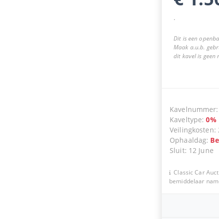
.
Dit is een openba
Maak a.u.b. gebr
dit kavel is geen
Kavelnummer
Kaveltype
:
0
%
Veilingkosten
:
Ophaaldag
:
Be
Sluit
:
12 June
Classic Car Auct
bemiddelaar namen