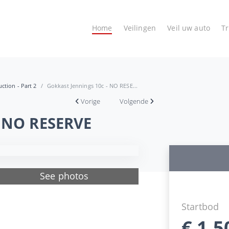
Home
Veilingen
Veil uw auto
T
ction - Part 2
Gokkast Jennings 10c - NO RESE...
Vorige
Volgende
- NO RESERVE
See photos
Startbod
€
1.5