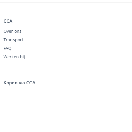
CCA
Over ons
Transport
FAQ
Werken bij
Kopen via CCA
Kopen op de veiling
Algemene voorwaarden koper
Disclaimer
Privacy Statement