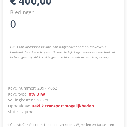
€
400,00
Biedingen
0
.
Dit is een openbare veiling. Een uitgebracht bod op dit kavel is
bindend. Maak a.u.b. gebruik van de kijkdagen alvorens een bod uit
te brengen. Op dit kavel is geen recht van retour van toepassing.
Kavelnummer
:
239
-
4852
Kaveltype
:
0
%
BTW
Veilingkosten
:
20,57%
Ophaaldag
:
Bekijk transportmogelijkheden
Sluit
:
12 June
Classic Car Auctions is niet de verkoper. Wij veilen en factureren