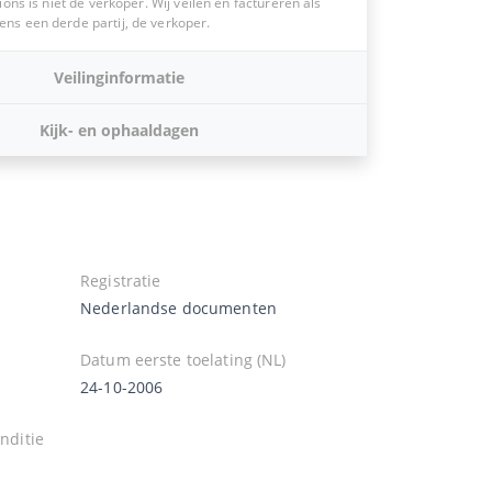
ions is niet de verkoper. Wij veilen en factureren als
s een derde partij, de verkoper.
Veilinginformatie
Kijk- en ophaaldagen
Registratie
Nederlandse documenten
Datum eerste toelating (NL)
24-10-2006
nditie