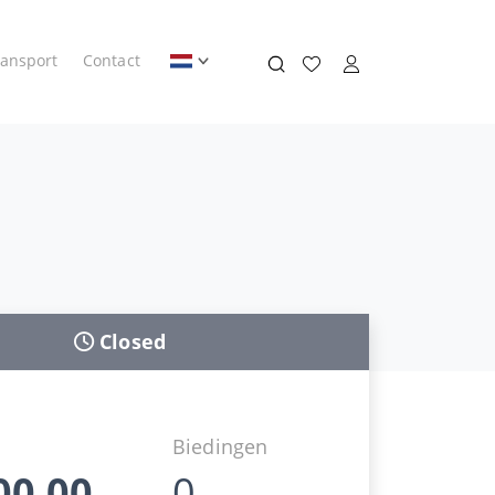
ransport
Contact
Closed
Biedingen
00,00
0