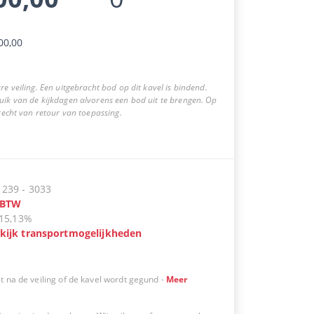
00,00
re veiling. Een uitgebracht bod op dit kavel is bindend.
uik van de kijkdagen alvorens een bod uit te brengen. Op
 recht van retour van toepassing.
:
239
-
3033
BTW
15,13%
kijk transportmogelijkheden
t na de veiling of de kavel wordt gegund
-
Meer