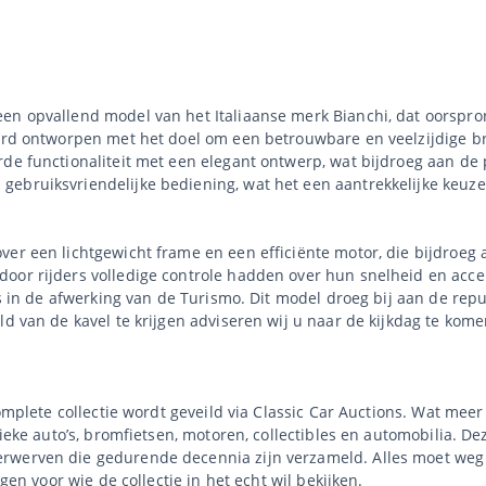
een opvallend model van het Italiaanse merk Bianchi, dat oorspr
werd ontworpen met het doel om een betrouwbare en veelzijdige br
de functionaliteit met een elegant ontwerp, wat bijdroeg aan de p
ebruiksvriendelijke bediening, wat het een aantrekkelijke keuze 
er een lichtgewicht frame en een efficiënte motor, die bijdroeg 
oor rijders volledige controle hadden over hun snelheid en acce
as in de afwerking van de Turismo. Dit model droeg bij aan de repu
ld van de kavel te krijgen adviseren wij u naar de kijkdag te kome
complete collectie wordt geveild via Classic Car Auctions. Wat mee
sieke auto’s, bromfietsen, motoren, collectibles en automobilia. De
rwerven die gedurende decennia zijn verzameld. Alles moet weg 
agen voor wie de collectie in het echt wil bekijken.