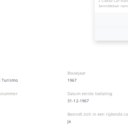
Classic Car Auct
bemiddelaar namen
Bouwjaar
i Turismo
1967
isnummer
Datum eerste toelating
31-12-1967
Bevindt zich in een rijdende co
Ja