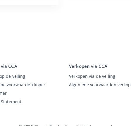
 via CCA
Verkopen via CCA
op de veiling
Verkopen via de veiling
ne voorwaarden koper
Algemene voorwaarden verkop
imer
y Statement
©
2026
Classic Car Auctions
All rights reserved