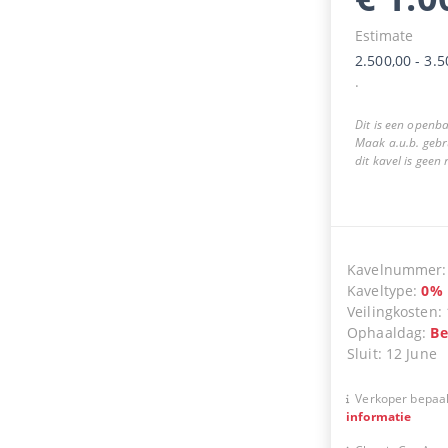
Estimate
2.500,00
-
3.5
.
Dit is een openba
Maak a.u.b. gebr
dit kavel is geen
Kavelnummer
Kaveltype
:
0
%
Veilingkosten
:
Ophaaldag
:
Be
Sluit
:
12 June
Verkoper bepaal
informatie