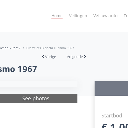
Home
Veilingen
Veil uw auto
T
ction - Part 2
Bromfiets Bianchi Turismo 1967
Vorige
Volgende
ismo 1967
See photos
Startbod
€
1.0