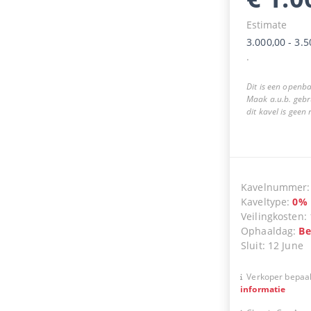
Estimate
3.000,00
-
3.5
.
Dit is een openba
Maak a.u.b. gebr
dit kavel is geen
Kavelnummer
Kaveltype
:
0
%
Veilingkosten
:
Ophaaldag
:
Be
Sluit
:
12 June
Verkoper bepaal
informatie