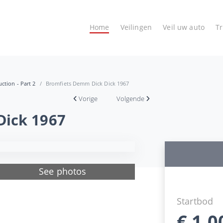
Home
Veilingen
Veil uw auto
T
ction - Part 2
Bromfiets Demm Dick Dick 1967
Vorige
Volgende
Dick 1967
See photos
Startbod
€
1.0