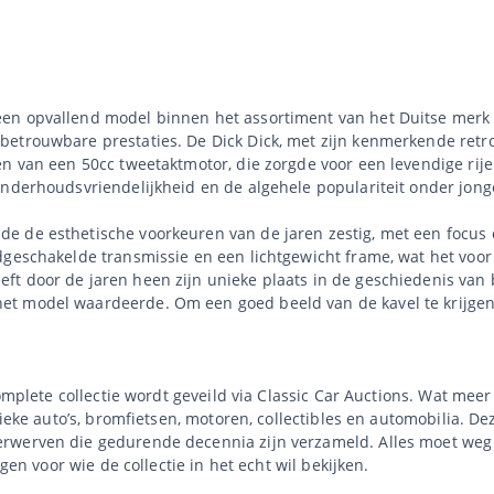
n opvallend model binnen het assortiment van het Duitse merk De
etrouwbare prestaties. De Dick Dick, met zijn kenmerkende retro-
en van een 50cc tweetaktmotor, die zorgde voor een levendige ri
nderhoudsvriendelijkheid en de algehele populariteit onder jonge r
e de esthetische voorkeuren van de jaren zestig, met een focus
dgeschakelde transmissie en een lichtgewicht frame, wat het voor
ft door de jaren heen zijn unieke plaats in de geschiedenis va
t model waardeerde. Om een goed beeld van de kavel te krijgen 
complete collectie wordt geveild via Classic Car Auctions. Wat mee
sieke auto’s, bromfietsen, motoren, collectibles en automobilia. De
rwerven die gedurende decennia zijn verzameld. Alles moet weg 
agen voor wie de collectie in het echt wil bekijken.