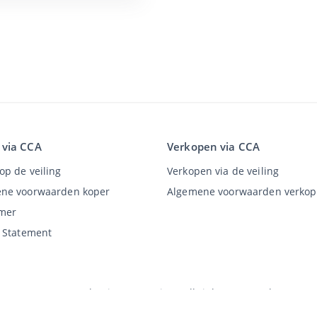
 via CCA
Verkopen via CCA
op de veiling
Verkopen via de veiling
ne voorwaarden koper
Algemene voorwaarden verkop
imer
y Statement
©
2026
Classic Car Auctions
All rights reserved