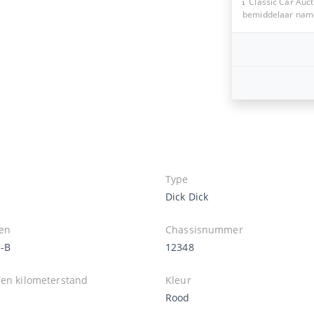
Classic Car Auct
bemiddelaar namen
Type
Dick Dick
en
Chassisnummer
-B
12348
zen kilometerstand
Kleur
Rood