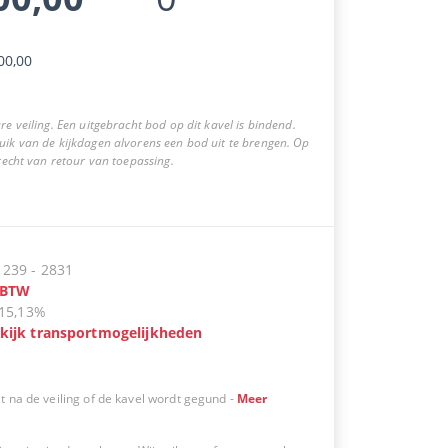
00,00
re veiling. Een uitgebracht bod op dit kavel is bindend.
uik van de kijkdagen alvorens een bod uit te brengen. Op
 recht van retour van toepassing.
:
239
-
2831
BTW
15,13%
kijk transportmogelijkheden
t na de veiling of de kavel wordt gegund
-
Meer