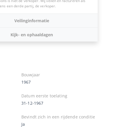
ions is niet de verkoper. Wij veilen en factureren als
s een derde partij, de verkoper.
Veilinginformatie
Kijk- en ophaaldagen
Bouwjaar
1967
Datum eerste toelating
31-12-1967
Bevindt zich in een rijdende conditie
Ja