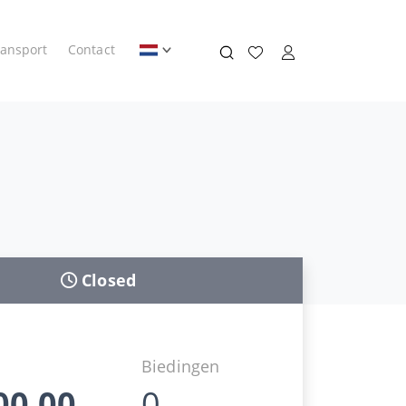
ransport
Contact
Closed
Biedingen
00,00
0