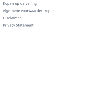
Kopen op de veiling
Algemene voorwaarden koper
Disclaimer
Privacy Statement
Verkopen via CCA
Verkopen via de veiling
Algemene voorwaarden verkoper
Mijn CCA
Inloggen
Registreren