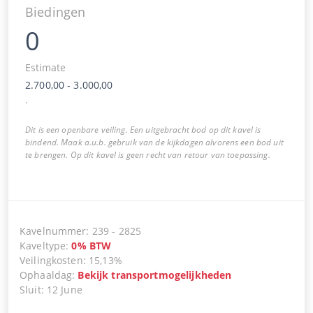
Biedingen
0
Estimate
2.700,00
-
3.000,00
.
Dit is een openbare veiling. Een uitgebracht bod op dit kavel is
bindend. Maak a.u.b. gebruik van de kijkdagen alvorens een bod uit
te brengen. Op dit kavel is geen recht van retour van toepassing.
Kavelnummer
:
239
-
2825
Kaveltype
:
0
%
BTW
Veilingkosten
:
15,13%
Ophaaldag
:
Bekijk transportmogelijkheden
Sluit
:
12 June