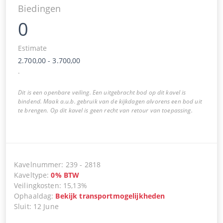
Biedingen
0
Estimate
2.700,00
-
3.700,00
.
Dit is een openbare veiling. Een uitgebracht bod op dit kavel is
bindend. Maak a.u.b. gebruik van de kijkdagen alvorens een bod uit
te brengen. Op dit kavel is geen recht van retour van toepassing.
Kavelnummer
:
239
-
2818
Kaveltype
:
0
%
BTW
Veilingkosten
:
15,13%
Ophaaldag
:
Bekijk transportmogelijkheden
Sluit
:
12 June