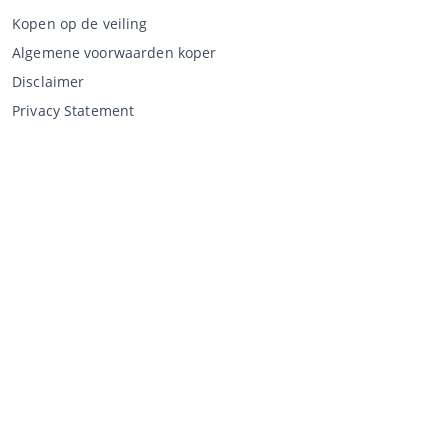
Kopen op de veiling
Algemene voorwaarden koper
Disclaimer
Privacy Statement
Verkopen via CCA
Verkopen via de veiling
Algemene voorwaarden verkoper
Mijn CCA
Inloggen
Registreren