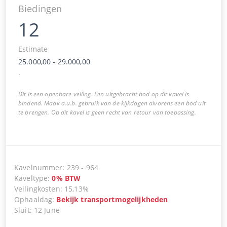
Biedingen
12
Estimate
25.000,00
-
29.000,00
.
Dit is een openbare veiling. Een uitgebracht bod op dit kavel is
bindend. Maak a.u.b. gebruik van de kijkdagen alvorens een bod uit
te brengen. Op dit kavel is geen recht van retour van toepassing.
Kavelnummer
:
239
-
964
Kaveltype
:
0
%
BTW
Veilingkosten
:
15,13%
Ophaaldag
:
Bekijk transportmogelijkheden
Sluit
:
12 June