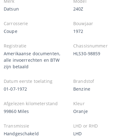
Merk
Model
Datsun
240Z
Carrosserie
Bouwjaar
Coupe
1972
Registratie
Chassisnummer
Amerikaanse documenten,
HLS30-98859
alle invoerrechten en BTW
zijn betaald
Datum eerste toelating
Brandstof
01-07-1972
Benzine
Afgelezen kilometerstand
Kleur
99860 Miles
Oranje
Transmissie
LHD or RHD
Handgeschakeld
LHD