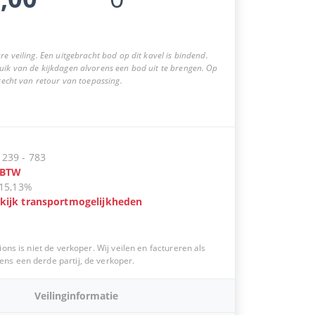
re veiling. Een uitgebracht bod op dit kavel is bindend.
uik van de kijkdagen alvorens een bod uit te brengen. Op
 recht van retour van toepassing.
:
239
-
783
BTW
15,13%
kijk transportmogelijkheden
ions is niet de verkoper. Wij veilen en factureren als
s een derde partij, de verkoper.
Veilinginformatie