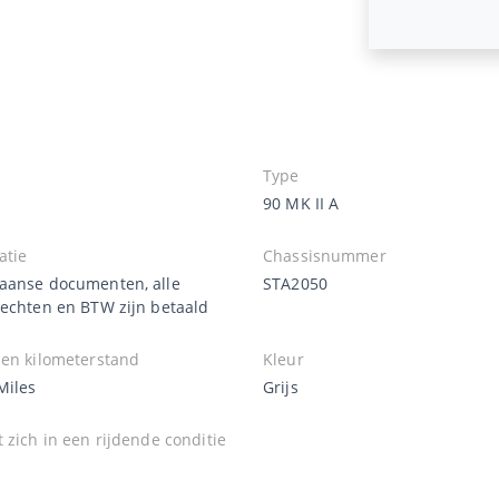
Type
90 MK II A
atie
Chassisnummer
aanse documenten, alle
STA2050
rechten en BTW zijn betaald
zen kilometerstand
Kleur
Miles
Grijs
 zich in een rijdende conditie