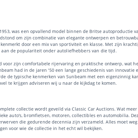
953, was een opvallend model binnen de Britse autoproductie van
ndstond om zijn combinatie van elegante ontwerpen en betrouwbar
kenmerkt door een mix van sportiviteit en klasse. Met zijn krachti
aan de populariteit onder autoliefhebbers van die tijd.
oor zijn comfortabele rijervaring en praktische ontwerp, wat he
unbeam had in de jaren '50 een lange geschiedenis van innovatie e
rde de typische kenmerken van Sunbeam met een eigenzinnig kara
el te krijgen adviseren wij u naar de kijkdag te komen.
complete collectie wordt geveild via Classic Car Auctions. Wat mee
sieke auto’s, bromfietsen, motoren, collectibles en automobilia. De
rwerven die gedurende decennia zijn verzameld. Alles moet weg 
agen voor wie de collectie in het echt wil bekijken.