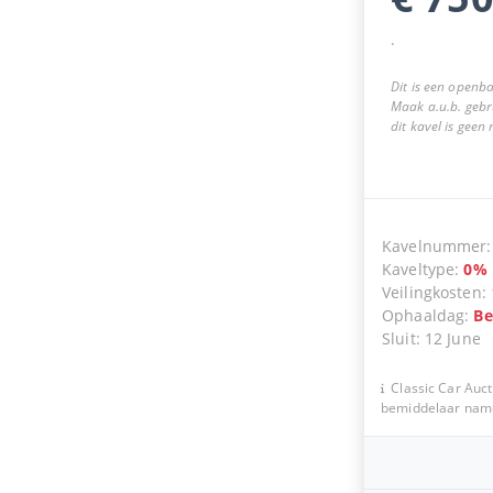
.
Dit is een openba
Maak a.u.b. gebr
dit kavel is geen
Kavelnummer
Kaveltype
:
0
%
Veilingkosten
:
Ophaaldag
:
Be
Sluit
:
12 June
Classic Car Auct
bemiddelaar namen