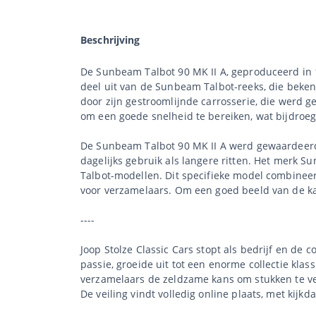
Beschrijving
De Sunbeam Talbot 90 MK II A, geproduceerd in 1
deel uit van de Sunbeam Talbot-reeks, die beke
door zijn gestroomlijnde carrosserie, die werd ge
om een goede snelheid te bereiken, wat bijdroeg 
De Sunbeam Talbot 90 MK II A werd gewaardeerd v
dagelijks gebruik als langere ritten. Het merk S
Talbot-modellen. Dit specifieke model combinee
voor verzamelaars. Om een goed beeld van de kav
----
Joop Stolze Classic Cars stopt als bedrijf en de 
passie, groeide uit tot een enorme collectie klas
verzamelaars de zeldzame kans om stukken te ve
De veiling vindt volledig online plaats, met kijkd