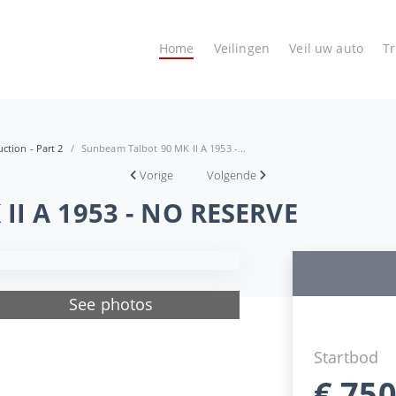
Home
Veilingen
Veil uw auto
T
ction - Part 2
Sunbeam Talbot 90 MK II A 1953 -...
Vorige
Volgende
II A 1953 - NO RESERVE
See photos
Startbod
€
750