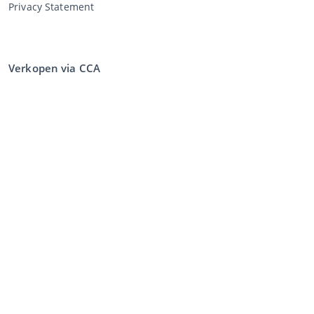
Privacy Statement
Verkopen via CCA
Verkopen via de veiling
Algemene voorwaarden verkoper
Mijn CCA
Inloggen
Registreren