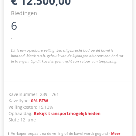
€
12.500,00
Biedingen
6
.
Dit is een openbare veiling. Een uitgebracht bod op dit kavel is
bindend. Maak a.u.b. gebruik van de kijkdagen alvorens een bod uit
te brengen. Op dit kavel is geen recht van retour van toepassing.
Kavelnummer
:
239
-
761
Kaveltype
:
0
%
BTW
Veilingkosten
:
15,13%
Ophaaldag
:
Bekijk transportmogelijkheden
Sluit
:
12 June
Verkoper bepaalt na de veiling of de kavel wordt gegund
-
Meer