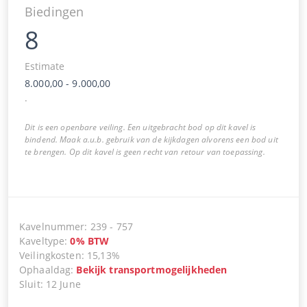
Biedingen
8
Estimate
8.000,00
-
9.000,00
.
Dit is een openbare veiling. Een uitgebracht bod op dit kavel is
bindend. Maak a.u.b. gebruik van de kijkdagen alvorens een bod uit
te brengen. Op dit kavel is geen recht van retour van toepassing.
Kavelnummer
:
239
-
757
Kaveltype
:
0
%
BTW
Veilingkosten
:
15,13%
Ophaaldag
:
Bekijk transportmogelijkheden
Sluit
:
12 June