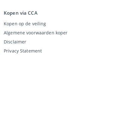
Kopen via CCA
Kopen op de veiling
Algemene voorwaarden koper
Disclaimer
Privacy Statement
Verkopen via CCA
Verkopen via de veiling
Algemene voorwaarden verkoper
Mijn CCA
Inloggen