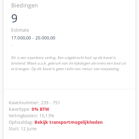
Biedingen
9
Estimate
17.000,00
-
20.000,00
.
Dit is een openbare veiling. Een uitgebracht bod op dit kavel is
bindend. Maak a.u.b. gebruik van de kijkdagen alvorens een bod uit
te brengen. Op dit kavel is geen recht van retour van toepassing.
Kavelnummer
:
239
-
751
Kaveltype
:
0
%
BTW
Veilingkosten
:
15,13%
Ophaaldag
:
Bekijk transportmogelijkheden
Sluit
:
12 June