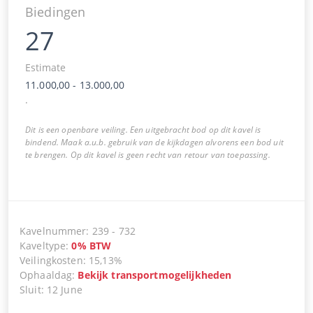
Biedingen
27
Estimate
11.000,00
-
13.000,00
.
Dit is een openbare veiling. Een uitgebracht bod op dit kavel is
bindend. Maak a.u.b. gebruik van de kijkdagen alvorens een bod uit
te brengen. Op dit kavel is geen recht van retour van toepassing.
Kavelnummer
:
239
-
732
Kaveltype
:
0
%
BTW
Veilingkosten
:
15,13%
Ophaaldag
:
Bekijk transportmogelijkheden
Sluit
:
12 June