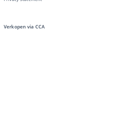
Verkopen via CCA
Verkopen via de veiling
Algemene voorwaarden verkoper
Mijn CCA
Inloggen
Registreren
©
2026
Classic Car Auctions
All rights reserved