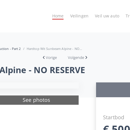
Home
Veilingen
Veil uw auto
T
ction - Part 2
Hardtop Wit Sunbeam Alpine - NO...
Vorige
Volgende
Alpine - NO RESERVE
See photos
Startbod
€
500