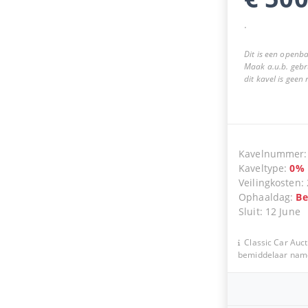
.
Dit is een openba
Maak a.u.b. gebr
dit kavel is geen
Kavelnummer
Kaveltype
:
0
%
Veilingkosten
:
Ophaaldag
:
Be
Sluit
:
12 June
Classic Car Auct
bemiddelaar namen