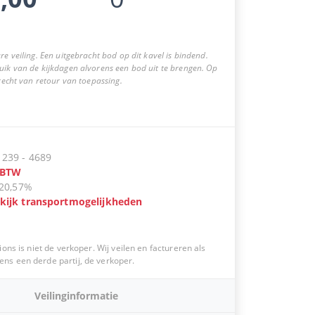
re veiling. Een uitgebracht bod op dit kavel is bindend.
uik van de kijkdagen alvorens een bod uit te brengen. Op
 recht van retour van toepassing.
:
239
-
4689
BTW
20,57%
kijk transportmogelijkheden
ions is niet de verkoper. Wij veilen en factureren als
s een derde partij, de verkoper.
Veilinginformatie