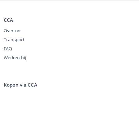
CCA
Over ons
Transport
FAQ
Werken bij
Kopen via CCA
Kopen op de veiling
Algemene voorwaarden koper
Disclaimer
Privacy Statement