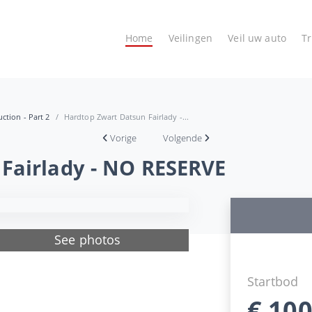
Home
Veilingen
Veil uw auto
T
ction - Part 2
Hardtop Zwart Datsun Fairlady -...
Vorige
Volgende
Fairlady - NO RESERVE
See photos
Startbod
€
100