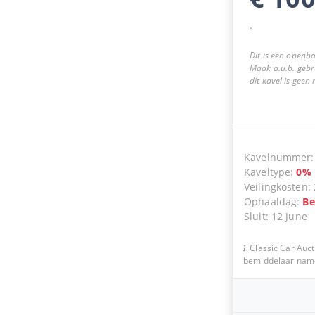
.
Dit is een openba
Maak a.u.b. gebr
dit kavel is geen
Kavelnummer
Kaveltype
:
0
%
Veilingkosten
:
Ophaaldag
:
Be
Sluit
:
12 June
Classic Car Auct
bemiddelaar namen