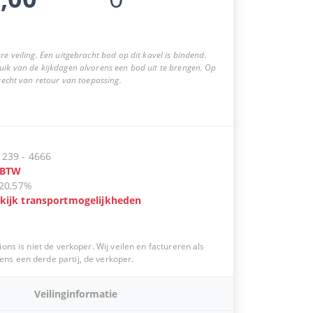
re veiling. Een uitgebracht bod op dit kavel is bindend.
uik van de kijkdagen alvorens een bod uit te brengen. Op
 recht van retour van toepassing.
:
239
-
4666
BTW
20,57%
kijk transportmogelijkheden
ions is niet de verkoper. Wij veilen en factureren als
s een derde partij, de verkoper.
Veilinginformatie