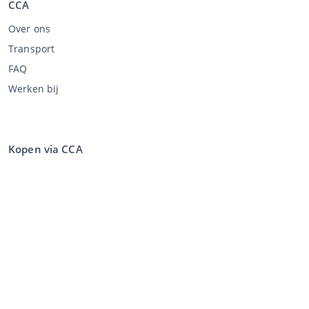
CCA
Over ons
Transport
FAQ
Werken bij
Kopen via CCA
Kopen op de veiling
Algemene voorwaarden koper
Disclaimer
Privacy Statement
Verkopen via CCA