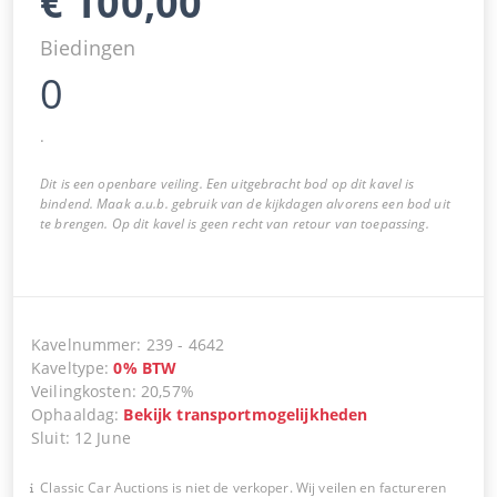
€
100,00
Biedingen
0
.
Dit is een openbare veiling. Een uitgebracht bod op dit kavel is
bindend. Maak a.u.b. gebruik van de kijkdagen alvorens een bod uit
te brengen. Op dit kavel is geen recht van retour van toepassing.
Kavelnummer
:
239
-
4642
Kaveltype
:
0
%
BTW
Veilingkosten
:
20,57%
Ophaaldag
:
Bekijk transportmogelijkheden
Sluit
:
12 June
Classic Car Auctions is niet de verkoper. Wij veilen en factureren