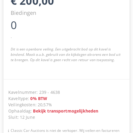
€
200,00
Biedingen
0
.
Dit is een openbare veiling. Een uitgebracht bod op dit kavel is
bindend. Maak a.u.b. gebruik van de kijkdagen alvorens een bod uit
te brengen. Op dit kavel is geen recht van retour van toepassing.
Kavelnummer
:
239
-
4638
Kaveltype
:
0
%
BTW
Veilingkosten
:
20,57%
Ophaaldag
:
Bekijk transportmogelijkheden
Sluit
:
12 June
Classic Car Auctions is niet de verkoper. Wij veilen en factureren