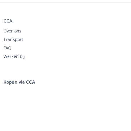
CCA
Over ons
Transport
FAQ
Werken bij
Kopen via CCA
Kopen op de veiling
Algemene voorwaarden koper
Disclaimer
Privacy Statement