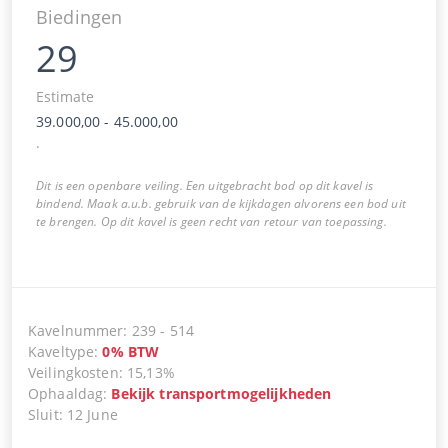
Biedingen
29
Estimate
39.000,00
-
45.000,00
.
Dit is een openbare veiling. Een uitgebracht bod op dit kavel is
bindend. Maak a.u.b. gebruik van de kijkdagen alvorens een bod uit
te brengen. Op dit kavel is geen recht van retour van toepassing.
Kavelnummer
:
239
-
514
Kaveltype
:
0
%
BTW
Veilingkosten
:
15,13%
Ophaaldag
:
Bekijk transportmogelijkheden
Sluit
:
12 June