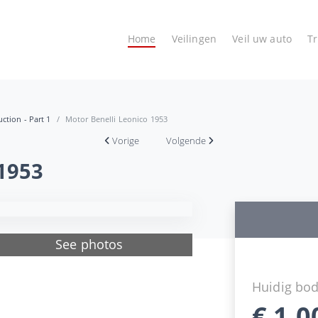
Home
Veilingen
Veil uw auto
T
ction - Part 1
Motor Benelli Leonico 1953
Vorige
Volgende
 1953
See photos
Huidig bo
€
1.0