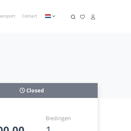
ransport
Contact
Closed
d
Biedingen
00,00
1