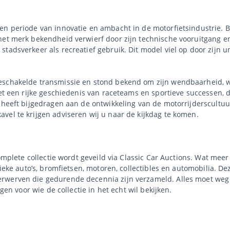
n periode van innovatie en ambacht in de motorfietsindustrie. Ben
het merk bekendheid verwierf door zijn technische vooruitgang en
tadsverkeer als recreatief gebruik. Dit model viel op door zijn un
geschakelde transmissie en stond bekend om zijn wendbaarheid, 
met een rijke geschiedenis van raceteams en sportieve successen, 
r heeft bijgedragen aan de ontwikkeling van de motorrijderscultuu
vel te krijgen adviseren wij u naar de kijkdag te komen.
complete collectie wordt geveild via Classic Car Auctions. Wat mee
sieke auto’s, bromfietsen, motoren, collectibles en automobilia. De
rwerven die gedurende decennia zijn verzameld. Alles moet weg 
agen voor wie de collectie in het echt wil bekijken.