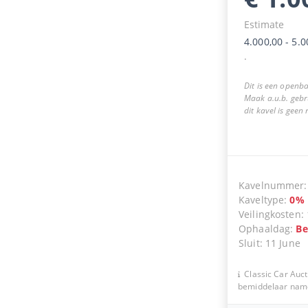
Estimate
4.000,00
-
5.0
.
Dit is een openba
Maak a.u.b. gebr
dit kavel is geen
Kavelnummer
Kaveltype
:
0
%
Veilingkosten
:
Ophaaldag
:
Be
Sluit
:
11 June
Classic Car Auct
bemiddelaar namen