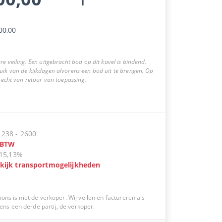
00,00
re veiling. Een uitgebracht bod op dit kavel is bindend.
uik van de kijkdagen alvorens een bod uit te brengen. Op
 recht van retour van toepassing.
:
238
-
2600
BTW
15,13%
kijk transportmogelijkheden
ions is niet de verkoper. Wij veilen en factureren als
s een derde partij, de verkoper.