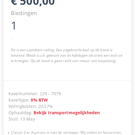
€
500,00
Biedingen
1
.
Dit is een openbare veiling. Een uitgebracht bod op dit kavel is
bindend. Maak a.u.b. gebruik van de kijkdagen alvorens een bod uit
te brengen. Op dit kavel is geen recht van retour van toepassing.
Kavelnummer
:
229
-
7079
Kaveltype
:
0
%
BTW
Veilingkosten
:
20,57%
Ophaaldag
:
Bekijk transportmogelijkheden
Sluit
:
13 May
Classic Car Auctions is niet de verkoper. Wij veilen en factureren