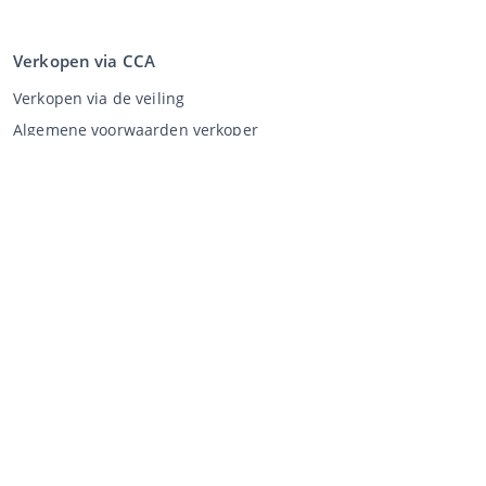
Verkopen via CCA
Verkopen via de veiling
Algemene voorwaarden verkoper
Mijn CCA
Inloggen
Registreren
©
2026
Classic Car Auctions
All rights reserved