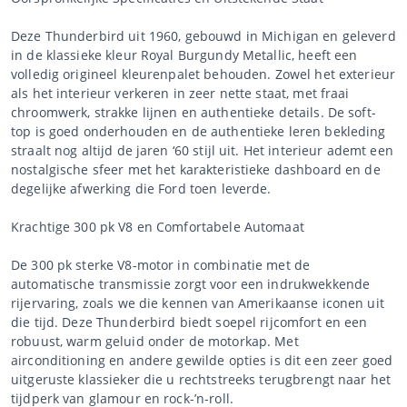
Deze Thunderbird uit 1960, gebouwd in Michigan en geleverd
in de klassieke kleur Royal Burgundy Metallic, heeft een
volledig origineel kleurenpalet behouden. Zowel het exterieur
als het interieur verkeren in zeer nette staat, met fraai
chroomwerk, strakke lijnen en authentieke details. De soft-
top is goed onderhouden en de authentieke leren bekleding
straalt nog altijd de jaren ‘60 stijl uit. Het interieur ademt een
nostalgische sfeer met het karakteristieke dashboard en de
degelijke afwerking die Ford toen leverde.
Krachtige 300 pk V8 en Comfortabele Automaat
De 300 pk sterke V8-motor in combinatie met de
automatische transmissie zorgt voor een indrukwekkende
rijervaring, zoals we die kennen van Amerikaanse iconen uit
die tijd. Deze Thunderbird biedt soepel rijcomfort en een
robuust, warm geluid onder de motorkap. Met
airconditioning en andere gewilde opties is dit een zeer goed
uitgeruste klassieker die u rechtstreeks terugbrengt naar het
tijdperk van glamour en rock-’n-roll.