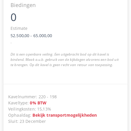
Biedingen
0
Estimate
52.500,00
-
65.000,00
.
Dit is een openbare veiling. Een uitgebracht bod op dit kavel is
bindend. Maak a.u.b. gebruik van de kijkdagen alvorens een bod uit
te brengen. Op dit kavel is geen recht van retour van toepassing.
Kavelnummer
:
220
-
198
Kaveltype
:
0
%
BTW
Veilingkosten
:
15,13%
Ophaaldag
:
Bekijk transportmogelijkheden
Sluit
:
23 December