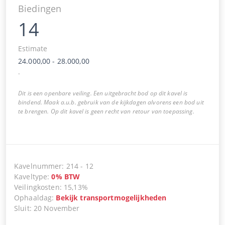
Biedingen
14
Estimate
24.000,00
-
28.000,00
.
Dit is een openbare veiling. Een uitgebracht bod op dit kavel is
bindend. Maak a.u.b. gebruik van de kijkdagen alvorens een bod uit
te brengen. Op dit kavel is geen recht van retour van toepassing.
Kavelnummer
:
214
-
12
Kaveltype
:
0
%
BTW
Veilingkosten
:
15,13%
Ophaaldag
:
Bekijk transportmogelijkheden
Sluit
:
20 November