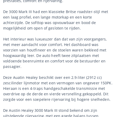
prestaties, comfort en rijervaring.
De 3000 Mark III had een klassieke Britse roadster-stijl met
een laag profiel, een lange motorkap en een korte
achterzijde. De softtop was opvouwbaar en bood de
mogelijkheid om open of gesloten te rijden.
Het interieur was luxueuzer dan dat van zijn voorgangers,
met meer aandacht voor comfort. Het dashboard was
voorzien van houtfineer en de stoelen waren bekleed met
hoogwaardig leer. De auto heeft twee zitplaatsen met
voldoende beenruimte en comfort voor de bestuurder en
passagier.
Deze Auatin Healey beschikt over een 2.9-liter (2912 cc)
zescilinder lijnmotor met een vermogen van ongeveer 150PK.
Hieraan is een 4-traps handgeschakelde transmissie met
overdrive op de derde en vierde versnelling gekoppeld. Dit
zorgde voor een soepelere rijervaring bij hogere snelheden.
De Austin Healey 3000 Mark III stond bekend om zijn
uitstekende rijervaring, met een goede balans tussen