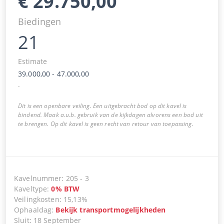
€
29.750,00
Biedingen
21
Estimate
39.000,00
-
47.000,00
.
Dit is een openbare veiling. Een uitgebracht bod op dit kavel is
bindend. Maak a.u.b. gebruik van de kijkdagen alvorens een bod uit
te brengen. Op dit kavel is geen recht van retour van toepassing.
Kavelnummer
:
205
-
3
Kaveltype
:
0
%
BTW
Veilingkosten
:
15,13%
Ophaaldag
:
Bekijk transportmogelijkheden
Sluit
:
18 September