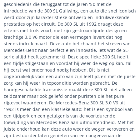
geschiedenis die teruggaat tot de jaren '50 met de
introductie van de 300 SL Gullwing, een auto die snel iconisch
werd door zijn karakteristieke ontwerp en indrukwekkende
prestaties op het circuit. De 300 SL uit 1992 draagt deze
erfenis met trots voort, met zijn gestroomlijnde design en
krachtige 3.0 V6 motor die een vermogen levert dat nog
steeds indruk maakt. Deze auto belichaamt het streven van
Mercedes-Benz naar perfectie en innovatie, iets wat de SL-
serie altijd heeft gekenmerkt. Deze specifieke 300 SL heeft
een tijdje stilgestaan en voordat hij weer de weg op kan, zal
hij eerst wat onderhoud nodig hebben. Dit is niet
ongebruikelijk voor een auto van zijn leeftijd, en met de juiste
zorg kan hij weer in topconditie worden gebracht. De
handgeschakelde transmissie maakt deze 300 SL niet alleen
zeldzamer maar ook geliefd onder puristen die het pure
rijgevoel waarderen. De Mercedes-Benz 300 SL 3.0 V6 uit
1992 is meer dan een klassieke auto; het is een symbool van
een tijdperk en een getuigenis van de voortdurende
toewijding van Mercedes-Benz aan uitmuntendheid. Met het
juiste onderhoud kan deze auto weer de wegen veroveren en
zijn bestuurder laten genieten van een ongeëvenaarde