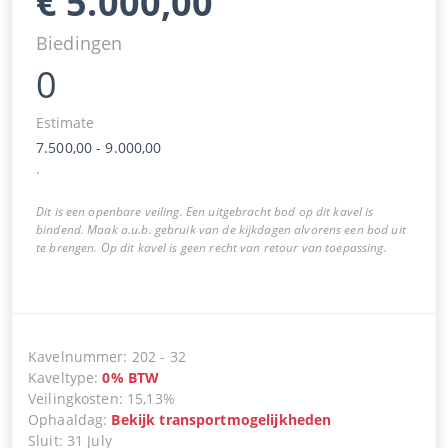
€
5.000,00
Biedingen
0
Estimate
7.500,00
-
9.000,00
.
Dit is een openbare veiling. Een uitgebracht bod op dit kavel is
bindend. Maak a.u.b. gebruik van de kijkdagen alvorens een bod uit
te brengen. Op dit kavel is geen recht van retour van toepassing.
Kavelnummer
:
202
-
32
Kaveltype
:
0
%
BTW
Veilingkosten
:
15,13%
Ophaaldag
:
Bekijk transportmogelijkheden
Sluit
:
31 July