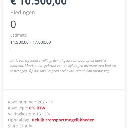
€
10.500,00
Biedingen
0
Estimate
14.500,00
-
17.000,00
.
Dit is een openbare veiling. Een uitgebracht bod op dit kavel is
bindend. Maak a.u.b. gebruik van de kijkdagen alvorens een bod uit
te brengen. Op dit kavel is geen recht van retour van toepassing.
Kavelnummer
:
202
-
10
Kaveltype
:
0
%
BTW
Veilingkosten
:
15,13%
Ophaaldag
:
Bekijk transportmogelijkheden
Sluit
:
31 July