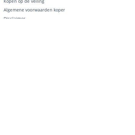
Kopen op de veiling
Algemene voorwaarden koper
Disclaimer
Privacy Statement
Verkopen via CCA
Verkopen via de veiling
Algemene voorwaarden verkoper
Mijn CCA
Inloggen
Registreren