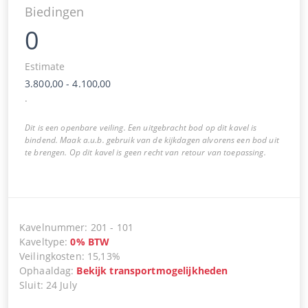
Biedingen
0
Estimate
3.800,00
-
4.100,00
.
Dit is een openbare veiling. Een uitgebracht bod op dit kavel is
bindend. Maak a.u.b. gebruik van de kijkdagen alvorens een bod uit
te brengen. Op dit kavel is geen recht van retour van toepassing.
Kavelnummer
:
201
-
101
Kaveltype
:
0
%
BTW
Veilingkosten
:
15,13%
Ophaaldag
:
Bekijk transportmogelijkheden
Sluit
:
24 July