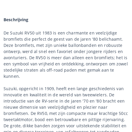
Beschrijving
De Suzuki RV50 uit 1983 is een charmante en veelzijdige
bromfiets die perfect de geest van de jaren '80 belichaamt.
Deze bromfiets, met zijn unieke ballonbanden en robuuste
ontwerp, werd al snel een favoriet onder jongere rijders en
avonturiers. De RV50 is meer dan alleen een bromfiets; het is
een symbool van vrijheid en ontdekking, ontworpen om zowel
stedelijke straten als off-road paden met gemak aan te
kunnen.
Suzuki, opgericht in 1909, heeft een lange geschiedenis van
innovatie en kwaliteit in de wereld van tweewielers. De
introductie van de RV-serie in de jaren '70 en '80 bracht een
nieuwe dimensie van veelzijdigheid en plezier naar
bromfietsen. De RV50, met zijn compacte maar krachtige 50cc
tweetaktmotor, bood een betrouwbare en pittige rijervaring.
De grote, dikke banden zorgen voor uitstekende stabiliteit en
grip op diverse terreinen, van asfaltwegen tot zandpaden,