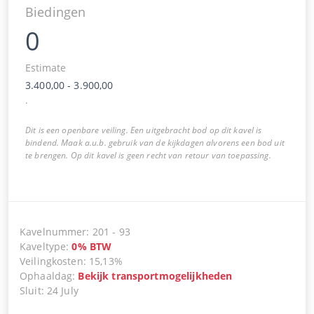
Biedingen
0
Estimate
3.400,00
-
3.900,00
.
Dit is een openbare veiling. Een uitgebracht bod op dit kavel is
bindend. Maak a.u.b. gebruik van de kijkdagen alvorens een bod uit
te brengen. Op dit kavel is geen recht van retour van toepassing.
Kavelnummer
:
201
-
93
Kaveltype
:
0
%
BTW
Veilingkosten
:
15,13%
Ophaaldag
:
Bekijk transportmogelijkheden
Sluit
:
24 July