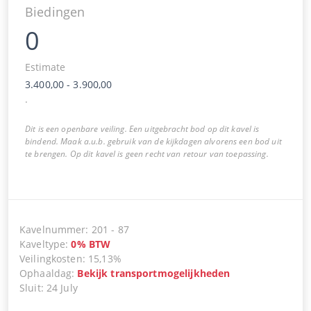
Biedingen
0
Estimate
3.400,00
-
3.900,00
.
Dit is een openbare veiling. Een uitgebracht bod op dit kavel is
bindend. Maak a.u.b. gebruik van de kijkdagen alvorens een bod uit
te brengen. Op dit kavel is geen recht van retour van toepassing.
Kavelnummer
:
201
-
87
Kaveltype
:
0
%
BTW
Veilingkosten
:
15,13%
Ophaaldag
:
Bekijk transportmogelijkheden
Sluit
:
24 July