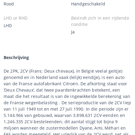
Rood
Handgeschakeld
LHD or RHD
Bevindt zich in een rijdende
conditie
LHD
Ja
Beschrijving
De 2PK, 2CV (Frans: Deux chevaux), in België veelal geit(je)
genoemd en in Nederland vaak (lelijk) eend(je), is een auto
van de Franse autofabrikant Citroën. De afkorting staat voor
‘Deux Chevaux’, dat twee paardenkrachten betekent, een
maat die het resultaat is van de ingewikkelde berekening van
de Franse wegenbelasting . De serieproductie van de 2CV liep
van 11 juli 1949 tot en met 27 juli 1990. In die periode zijn er
5.144.966 van gebouwd, waarvan 3.898.631 2CV-eenden en
1.246.335 2CV-besteleenden; dit aantal stijgt tot bijna 9
miljoen wanneer de zustermodellen Dyane, Ami, Méhari en
FAF worden meegeteld. Het uiterlijk van de 2CV werd, net als