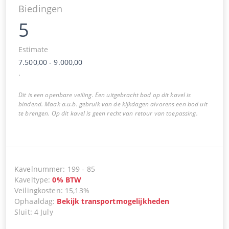
Biedingen
5
Estimate
7.500,00
-
9.000,00
.
Dit is een openbare veiling. Een uitgebracht bod op dit kavel is
bindend. Maak a.u.b. gebruik van de kijkdagen alvorens een bod uit
te brengen. Op dit kavel is geen recht van retour van toepassing.
Kavelnummer
:
199
-
85
Kaveltype
:
0
%
BTW
Veilingkosten
:
15,13%
Ophaaldag
:
Bekijk transportmogelijkheden
Sluit
:
4 July