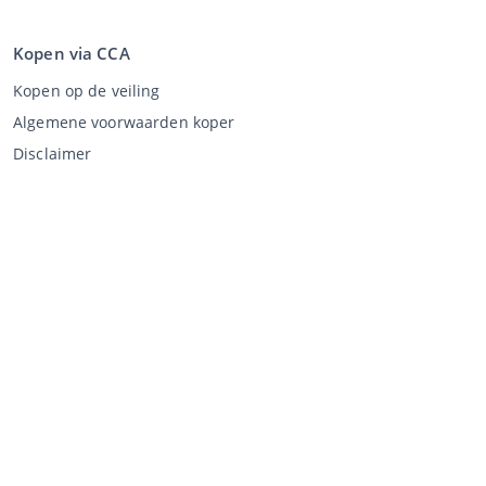
Kopen via CCA
Kopen op de veiling
Algemene voorwaarden koper
Disclaimer
Privacy Statement
Verkopen via CCA
Verkopen via de veiling
Algemene voorwaarden verkoper
Mijn CCA