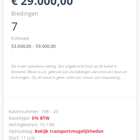
€
29.000,00
Biedingen
7
Estimate
53.000,00
-
59.000,00
.
Dit is een openbare veiling. Een uitgebracht bod op dit kavel is
bindend. Maak a.u.b. gebruik van de kijkdagen alvorens een bod uit
te brengen. Op dit kavel is geen recht van retour van toepassing.
Kavelnummer
:
198
-
23
Kaveltype
:
0
%
BTW
Veilingkosten
:
15,13%
Ophaaldag
:
Bekijk transportmogelijkheden
Sluit
:
11 July