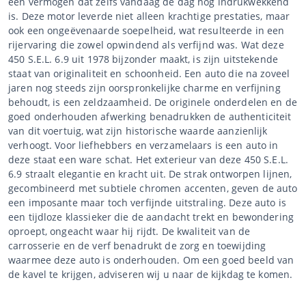
een vermogen dat zelfs vandaag de dag nog indrukwekkend
is. Deze motor leverde niet alleen krachtige prestaties, maar
ook een ongeëvenaarde soepelheid, wat resulteerde in een
rijervaring die zowel opwindend als verfijnd was. Wat deze
450 S.E.L. 6.9 uit 1978 bijzonder maakt, is zijn uitstekende
staat van originaliteit en schoonheid. Een auto die na zoveel
jaren nog steeds zijn oorspronkelijke charme en verfijning
behoudt, is een zeldzaamheid. De originele onderdelen en de
goed onderhouden afwerking benadrukken de authenticiteit
van dit voertuig, wat zijn historische waarde aanzienlijk
verhoogt. Voor liefhebbers en verzamelaars is een auto in
deze staat een ware schat. Het exterieur van deze 450 S.E.L.
6.9 straalt elegantie en kracht uit. De strak ontworpen lijnen,
gecombineerd met subtiele chromen accenten, geven de auto
een imposante maar toch verfijnde uitstraling. Deze auto is
een tijdloze klassieker die de aandacht trekt en bewondering
oproept, ongeacht waar hij rijdt. De kwaliteit van de
carrosserie en de verf benadrukt de zorg en toewijding
waarmee deze auto is onderhouden. Om een goed beeld van
de kavel te krijgen, adviseren wij u naar de kijkdag te komen.