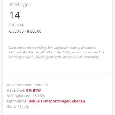
Biedingen
14
Estimate
6.500,00
-
8.000,00
.
Dit is een openbare veiling. Een uitgebracht bod op dit kavel is
bindend. Maak a.u.b. gebruik van de kijkdagen alvorens een bod uit
te brengen. Op dit kavel is geen recht van retour van toepassing.
Kavelnummer
:
198
-
19
Kaveltype
:
0
%
BTW
Veilingkosten
:
15,13%
Ophaaldag
:
Bekijk transportmogelijkheden
Sluit
:
11 July