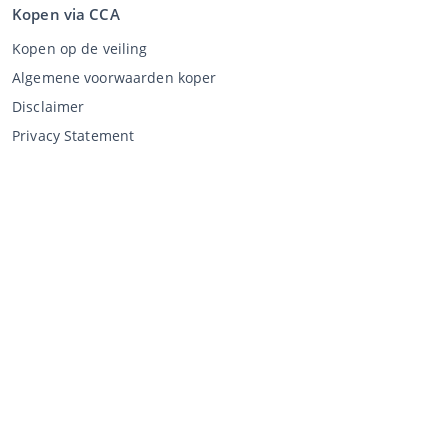
Kopen via CCA
Kopen op de veiling
Algemene voorwaarden koper
Disclaimer
Privacy Statement
Verkopen via CCA
Verkopen via de veiling
Algemene voorwaarden verkoper
Mijn CCA
Inloggen
Registreren