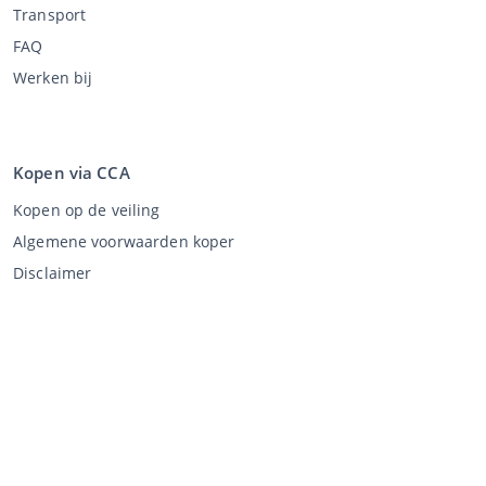
Transport
FAQ
Werken bij
Kopen via CCA
Kopen op de veiling
Algemene voorwaarden koper
Disclaimer
Privacy Statement
Verkopen via CCA
Verkopen via de veiling
Algemene voorwaarden verkoper