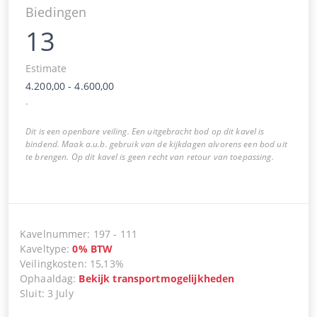
Biedingen
13
Estimate
4.200,00
-
4.600,00
.
Dit is een openbare veiling. Een uitgebracht bod op dit kavel is
bindend. Maak a.u.b. gebruik van de kijkdagen alvorens een bod uit
te brengen. Op dit kavel is geen recht van retour van toepassing.
Kavelnummer
:
197
-
111
Kaveltype
:
0
%
BTW
Veilingkosten
:
15,13%
Ophaaldag
:
Bekijk transportmogelijkheden
Sluit
:
3 July