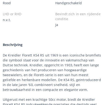
Rood
Handgeschakeld
LHD or RHD
Bevindt zich in een rijdende
conditie
n.v.t.
Ja
Beschrijving
De Kreidler Florett K54 RS uit 1969 is een iconische bromfiets
die symbool staat voor de innovatie en vakmanschap van
Duitse techniek. Kreidler, opgericht in 1903, heeft een lange
geschiedenis van het produceren van hoogwaardige
tweewielers, en de Florett-serie is een van hun meest
geliefde en herkenbare modellen. De K54 RS, geïntroduceerd
in de late jaren '60, combineert snelheid, stijl en
betrouwbaarheid in een compacte en elegante vorm.
Uitgerust met een krachtige 50cc motor, biedt de Kreidler
Florett K54 RS indrukwekkende prestaties die destijds veel