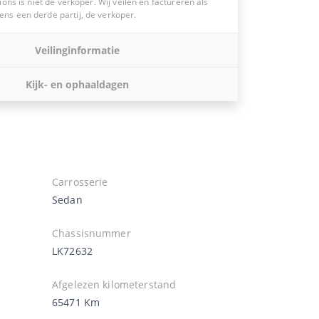
ions is niet de verkoper. Wij veilen en factureren als
s een derde partij, de verkoper.
Veilinginformatie
Kijk- en ophaaldagen
Carrosserie
Sedan
Chassisnummer
LK72632
Afgelezen kilometerstand
65471 Km