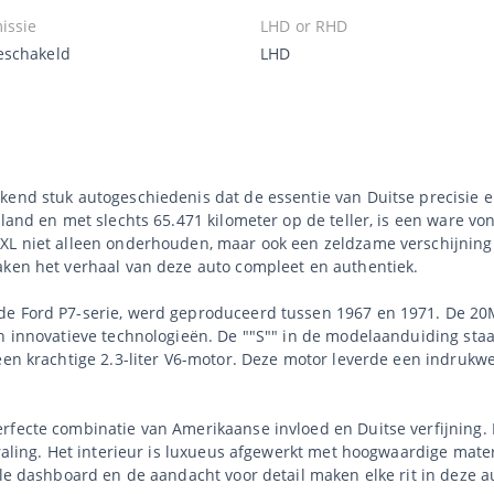
issie
LHD or RHD
schakeld
LHD
kkend stuk autogeschiedenis dat de essentie van Duitse precisie 
land en met slechts 65.471 kilometer op de teller, is een ware von
 XL niet alleen onderhouden, maar ook een zeldzame verschijning
aken het verhaal van deze auto compleet en authentiek.
de Ford P7-serie, werd geproduceerd tussen 1967 en 1971. De 20
n innovatieve technologieën. De ""S"" in de modelaanduiding staa
een krachtige 2.3-liter V6-motor. Deze motor leverde een indrukw
rfecte combinatie van Amerikaanse invloed en Duitse verfijning. 
traling. Het interieur is luxueus afgewerkt met hoogwaardige mat
lle dashboard en de aandacht voor detail maken elke rit in deze a