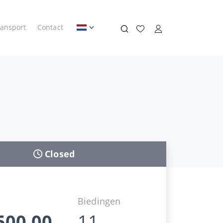
ransport
Contact
Closed
d
Biedingen
500,00
11