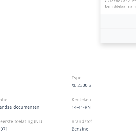
Classic Car Auct
bemiddelaar namen
Type
XL 2300 S
atie
Kenteken
andse documenten
14-41-RN
erste toelating (NL)
Brandstof
1971
Benzine