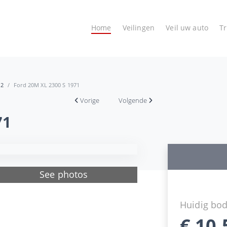
Home
Veilingen
Veil uw auto
T
 2
Ford 20M XL 2300 S 1971
Vorige
Volgende
71
See photos
Huidig bo
€
10.