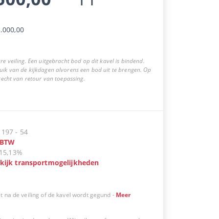
.000,00
re veiling. Een uitgebracht bod op dit kavel is bindend.
uik van de kijkdagen alvorens een bod uit te brengen. Op
 recht van retour van toepassing.
:
197
-
54
BTW
15,13%
kijk transportmogelijkheden
t na de veiling of de kavel wordt gegund
-
Meer