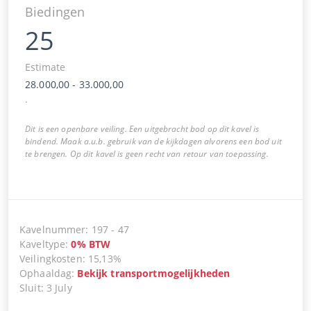
Biedingen
25
Estimate
28.000,00
-
33.000,00
.
Dit is een openbare veiling. Een uitgebracht bod op dit kavel is
bindend. Maak a.u.b. gebruik van de kijkdagen alvorens een bod uit
te brengen. Op dit kavel is geen recht van retour van toepassing.
Kavelnummer
:
197
-
47
Kaveltype
:
0
%
BTW
Veilingkosten
:
15,13%
Ophaaldag
:
Bekijk transportmogelijkheden
Sluit
:
3 July