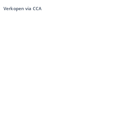
Verkopen via CCA
Verkopen via de veiling
Algemene voorwaarden verkoper
Mijn CCA
Inloggen
Registreren
©
2026
Classic Car Auctions
All rights reserved