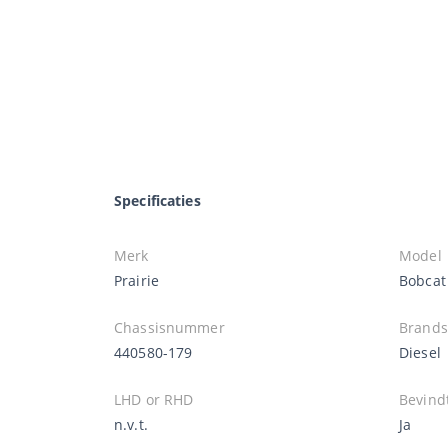
Specificaties
Merk
Model
Prairie
Bobcat
Chassisnummer
Brands
440580-179
Diesel
LHD or RHD
Bevindt
n.v.t.
Ja