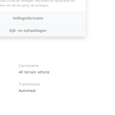
ions is niet de verkoper. Wij veilen en factureren als
s een derde partij, de verkoper.
Veilinginformatie
Kijk- en ophaaldagen
Carrosserie
All terrain vehicle
Transmissie
Automaat