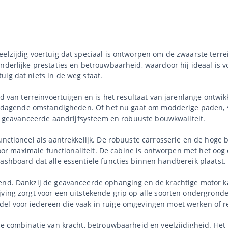
eelzijdig voertuig dat speciaal is ontworpen om de zwaarste terr
nderlijke prestaties en betrouwbaarheid, waardoor hij ideaal is v
ig dat niets in de weg staat.
ld van terreinvoertuigen en is het resultaat van jarenlange ontwik
uitdagende omstandigheden. Of het nu gaat om modderige paden, st
ijn geavanceerde aandrijfsysteem en robuuste bouwkwaliteit.
functioneel als aantrekkelijk. De robuuste carrosserie en de hog
t voor maximale functionaliteit. De cabine is ontworpen met het o
ashboard dat alle essentiële functies binnen handbereik plaatst.
kend. Dankzij de geavanceerde ophanging en de krachtige motor k
jving zorgt voor een uitstekende grip op alle soorten ondergrond
el voor iedereen die vaak in ruige omgevingen moet werken of r
eke combinatie van kracht, betrouwbaarheid en veelzijdigheid. Het