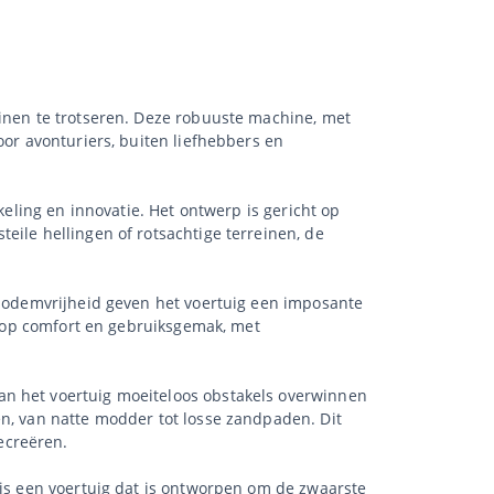
einen te trotseren. Deze robuuste machine, met
oor avonturiers, buiten liefhebbers en
keling en innovatie. Het ontwerp is gericht op
eile hellingen of rotsachtige terreinen, de
e bodemvrijheid geven het voertuig een imposante
og op comfort en gebruiksgemak, met
an het voertuig moeiteloos obstakels overwinnen
en, van natte modder tot losse zandpaden. Dit
ecreëren.
 is een voertuig dat is ontworpen om de zwaarste