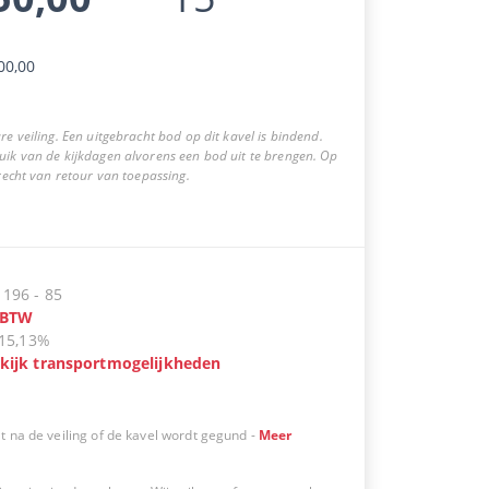
00,00
re veiling. Een uitgebracht bod op dit kavel is bindend.
uik van de kijkdagen alvorens een bod uit te brengen. Op
 recht van retour van toepassing.
:
196
-
85
BTW
15,13%
kijk transportmogelijkheden
t na de veiling of de kavel wordt gegund
-
Meer