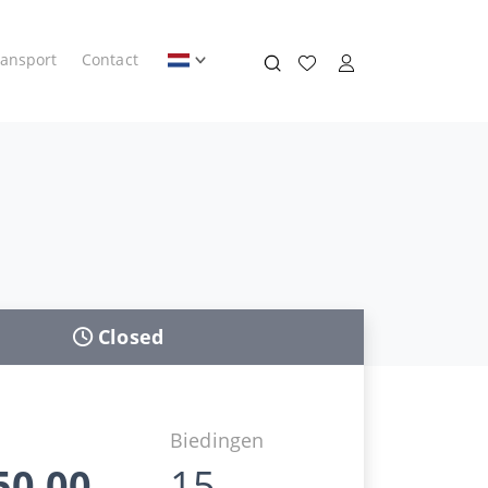
ransport
Contact
Closed
d
Biedingen
50,00
15