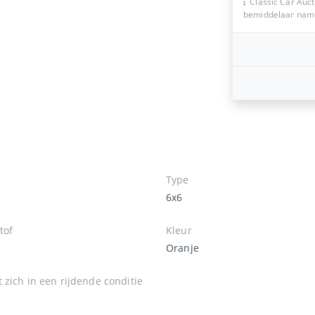
Classic Car Auct
bemiddelaar namen
Type
6x6
tof
Kleur
Oranje
 zich in een rijdende conditie