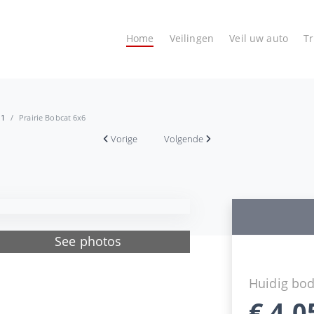
Home
Veilingen
Veil uw auto
T
 1
Prairie Bobcat 6x6
Vorige
Volgende
See photos
Huidig bo
€
4.0