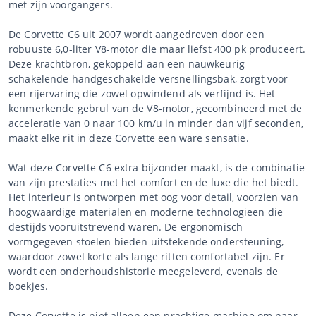
met zijn voorgangers.
De Corvette C6 uit 2007 wordt aangedreven door een
robuuste 6,0-liter V8-motor die maar liefst 400 pk produceert.
Deze krachtbron, gekoppeld aan een nauwkeurig
schakelende handgeschakelde versnellingsbak, zorgt voor
een rijervaring die zowel opwindend als verfijnd is. Het
kenmerkende gebrul van de V8-motor, gecombineerd met de
acceleratie van 0 naar 100 km/u in minder dan vijf seconden,
maakt elke rit in deze Corvette een ware sensatie.
Wat deze Corvette C6 extra bijzonder maakt, is de combinatie
van zijn prestaties met het comfort en de luxe die het biedt.
Het interieur is ontworpen met oog voor detail, voorzien van
hoogwaardige materialen en moderne technologieën die
destijds vooruitstrevend waren. De ergonomisch
vormgegeven stoelen bieden uitstekende ondersteuning,
waardoor zowel korte als lange ritten comfortabel zijn. Er
wordt een onderhoudshistorie meegeleverd, evenals de
boekjes.
Deze Corvette is niet alleen een prachtige machine om naar