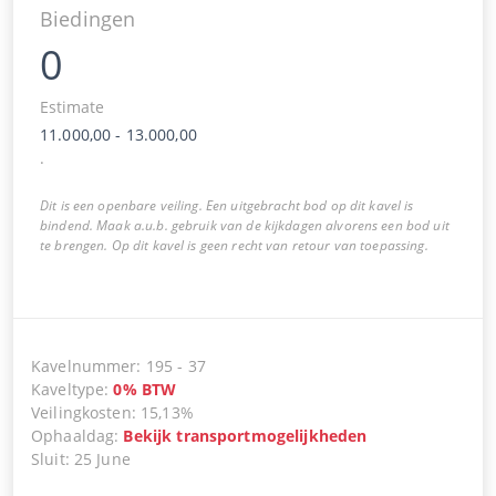
Biedingen
0
Estimate
11.000,00
-
13.000,00
.
Dit is een openbare veiling. Een uitgebracht bod op dit kavel is
bindend. Maak a.u.b. gebruik van de kijkdagen alvorens een bod uit
te brengen. Op dit kavel is geen recht van retour van toepassing.
Kavelnummer
:
195
-
37
Kaveltype
:
0
%
BTW
Veilingkosten
:
15,13%
Ophaaldag
:
Bekijk transportmogelijkheden
Sluit
:
25 June