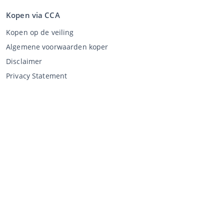
Kopen via CCA
Kopen op de veiling
Algemene voorwaarden koper
Disclaimer
Privacy Statement
Verkopen via CCA
Verkopen via de veiling
Algemene voorwaarden verkoper
Mijn CCA
Inloggen