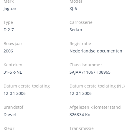
Merk
Model
Jaguar
XJ-6
Type
Carrosserie
D 2.7
Sedan
Bouwjaar
Registratie
2006
Nederlandse documenten
Kenteken
Chassisnummer
31-SR-NL
SAJAA711067H08965
Datum eerste toelating
Datum eerste toelating (NL)
12-04-2006
12-04-2006
Brandstof
Afgelezen kilometerstand
Diesel
326834 Km
Kleur
Transmissie