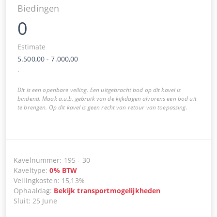
Biedingen
0
Estimate
5.500,00
-
7.000,00
.
Dit is een openbare veiling. Een uitgebracht bod op dit kavel is
bindend. Maak a.u.b. gebruik van de kijkdagen alvorens een bod uit
te brengen. Op dit kavel is geen recht van retour van toepassing.
Kavelnummer
:
195
-
30
Kaveltype
:
0
%
BTW
Veilingkosten
:
15,13%
Ophaaldag
:
Bekijk transportmogelijkheden
Sluit
:
25 June