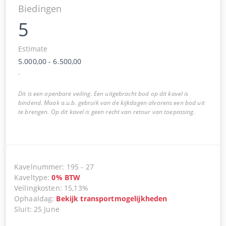
Biedingen
5
Estimate
5.000,00
-
6.500,00
.
Dit is een openbare veiling. Een uitgebracht bod op dit kavel is
bindend. Maak a.u.b. gebruik van de kijkdagen alvorens een bod uit
te brengen. Op dit kavel is geen recht van retour van toepassing.
Kavelnummer
:
195
-
27
Kaveltype
:
0
%
BTW
Veilingkosten
:
15,13%
Ophaaldag
:
Bekijk transportmogelijkheden
Sluit
:
25 June