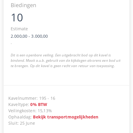
Biedingen
10
Estimate
2.000,00
-
3.000,00
.
Dit is een openbare veiling. Een uitgebracht bod op dit kavel is
bindend. Maak a.u.b. gebruik van de kijkdagen alvorens een bod uit
te brengen. Op dit kavel is geen recht van retour van toepassing.
Kavelnummer
:
195
-
16
Kaveltype
:
0
%
BTW
Veilingkosten
:
15,13%
Ophaaldag
:
Bekijk transportmogelijkheden
Sluit
:
25 June