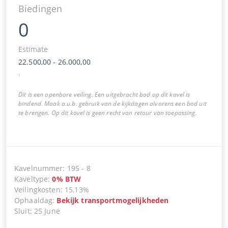
Biedingen
0
Estimate
22.500,00
-
26.000,00
.
Dit is een openbare veiling. Een uitgebracht bod op dit kavel is
bindend. Maak a.u.b. gebruik van de kijkdagen alvorens een bod uit
te brengen. Op dit kavel is geen recht van retour van toepassing.
Kavelnummer
:
195
-
8
Kaveltype
:
0
%
BTW
Veilingkosten
:
15,13%
Ophaaldag
:
Bekijk transportmogelijkheden
Sluit
:
25 June