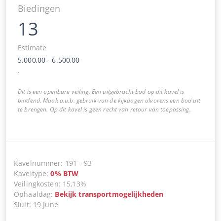
Biedingen
13
Estimate
5.000,00
-
6.500,00
.
Dit is een openbare veiling. Een uitgebracht bod op dit kavel is
bindend. Maak a.u.b. gebruik van de kijkdagen alvorens een bod uit
te brengen. Op dit kavel is geen recht van retour van toepassing.
Kavelnummer
:
191
-
93
Kaveltype
:
0
%
BTW
Veilingkosten
:
15,13%
Ophaaldag
:
Bekijk transportmogelijkheden
Sluit
:
19 June