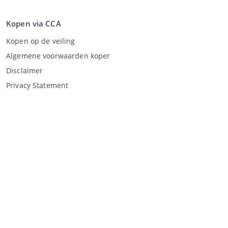
Kopen via CCA
Kopen op de veiling
Algemene voorwaarden koper
Disclaimer
Privacy Statement
Verkopen via CCA
Verkopen via de veiling
Algemene voorwaarden verkoper
Mijn CCA
Inloggen