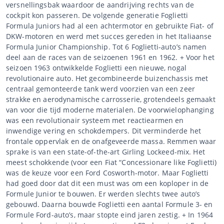
versnellingsbak waardoor de aandrijving rechts van de
cockpit kon passeren. De volgende generatie Foglietti
Formula Juniors had al een achtermotor en gebruikte Fiat- of
DKW-motoren en werd met succes gereden in het Italiaanse
Formula Junior Championship. Tot 6 Foglietti-auto’s namen
deel aan de races van de seizoenen 1961 en 1962. + Voor het
seizoen 1963 ontwikkelde Foglietti een nieuwe, nogal
revolutionaire auto. Het gecombineerde buizenchassis met
centraal gemonteerde tank werd voorzien van een zeer
strakke en aerodynamische carrosserie, grotendeels gemaakt
van voor die tijd moderne materialen. De voorwielophanging
was een revolutionair systeem met reactiearmen en
inwendige vering en schokdempers. Dit verminderde het
frontale oppervlak en de onafgeveerde massa. Remmen waar
sprake is van een state-of-the-art Girling Lockeed-mix. Het
meest schokkende (voor een Fiat “Concessionare like Foglietti)
was de keuze voor een Ford Cosworth-motor. Maar Foglietti
had goed door dat dit een must was om een ​​koploper in de
Formule Junior te bouwen. Er werden slechts twee auto’s
gebouwd. Daarna bouwde Foglietti een aantal Formule 3- en
Formule Ford-auto’s, maar stopte eind jaren zestig. + In 1964