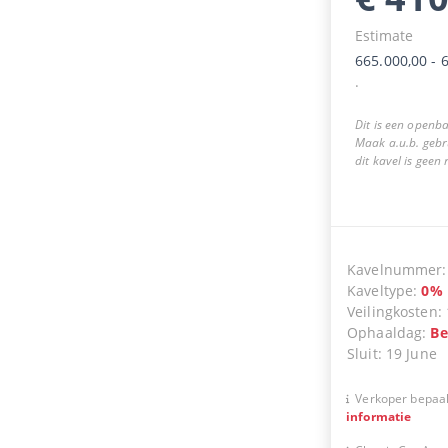
Estimate
665.000,00
-
6
.
Dit is een openba
Maak a.u.b. gebr
dit kavel is geen
Kavelnummer
Kaveltype
:
0
%
Veilingkosten
:
Ophaaldag
:
Be
Sluit
:
19 June
Verkoper bepaal
informatie