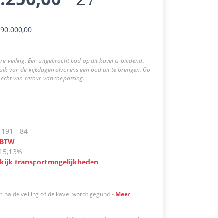
90.000,00
re veiling. Een uitgebracht bod op dit kavel is bindend.
uik van de kijkdagen alvorens een bod uit te brengen. Op
 recht van retour van toepassing.
:
191
-
84
BTW
15,13%
kijk transportmogelijkheden
t na de veiling of de kavel wordt gegund
-
Meer