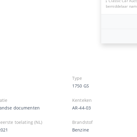
Classic Car Auct
bemiddelaar namen
Type
1750 GS
atie
Kenteken
andse documenten
AR-44-03
erste toelating (NL)
Brandstof
2021
Benzine