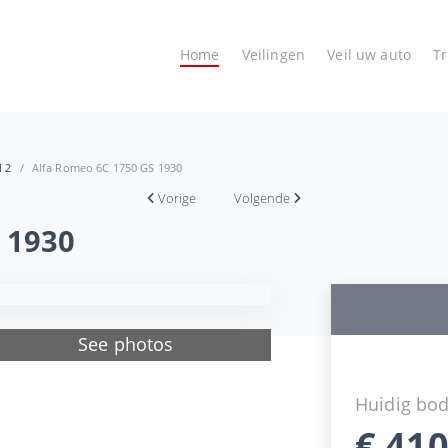
Home
Veilingen
Veil uw auto
T
l 2
Alfa Romeo 6C 1750 GS 1930
Vorige
Volgende
 1930
See photos
Huidig bo
€
410