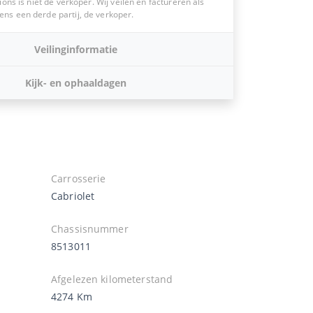
ions is niet de verkoper. Wij veilen en factureren als
s een derde partij, de verkoper.
Veilinginformatie
Kijk- en ophaaldagen
Carrosserie
Cabriolet
Chassisnummer
8513011
Afgelezen kilometerstand
4274 Km